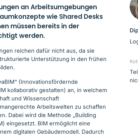
rungen an Arbeitsumgebungen
 Raumkonzepte wie Shared Desks
en müssen bereits in der
Dip
htigt werden.
Log
en reichen dafür nicht aus, da sie
trukturierte Unterstützung in den frühen
Kot
ilden.
Te
nic
ovaBIM“ (Innovationsfördernde
 kollaborativ gestalten) an, in welchem
chaft und Wissenschaft
mangerechte Arbeitswelten zu schaffen
en. Dabei wird die Methode „Building
M) eingesetzt. BIM ermöglicht eine
nem digitalen Gebäudemodell. Dadurch