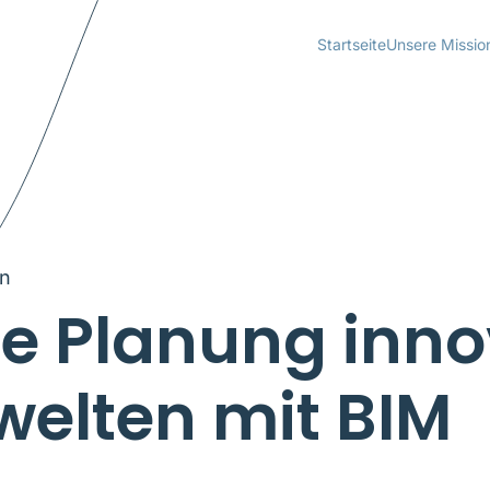
Startseite
Unsere Missio
en
nte Planung inno
welten mit BIM