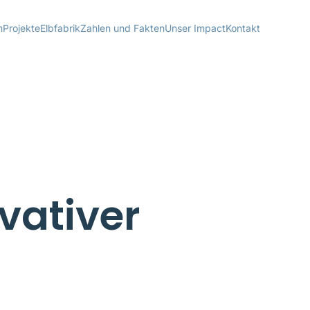
n
Projekte
Elbfabrik
Zahlen und Fakten
Unser Impact
Kontakt
vativer